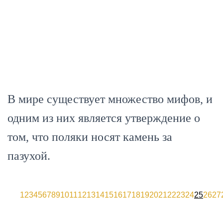
В мире существует множество мифов, и
одним из них является утверждение о
том, что поляки носят камень за
пазухой.
1
2
3
4
5
6
7
8
9
10
11
12
13
14
15
16
17
18
19
20
21
22
23
24
25
26
27