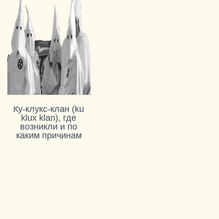
Ку-клукс-клан (ku
klux klan), где
возникли и по
каким причинам