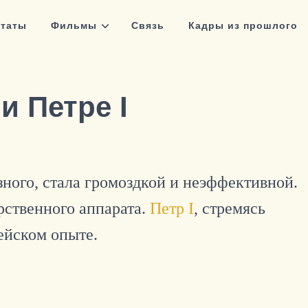
таты
Фильмы
Связь
Кадры из прошлого
и Петре I
зного, стала громоздкой и неэффективной.
рственного аппарата.
Петр I
, стремясь
ейском опыте.